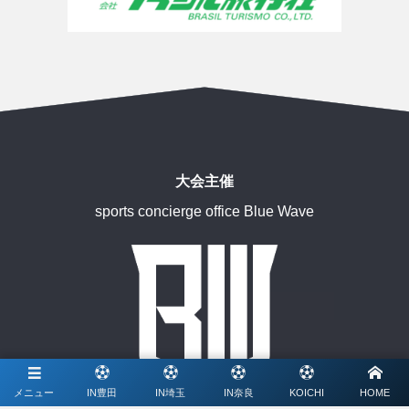
大会主催
sports concierge office Blue Wave
メニュー
IN豊田
IN埼玉
IN奈良
KOICHI
HOME