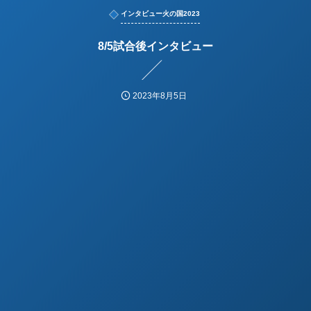
インタビュー火の国2023
8/5試合後インタビュー
2023年8月5日