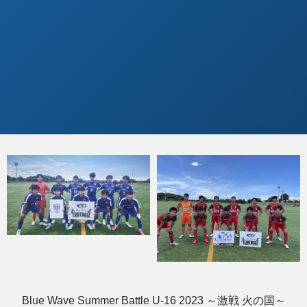
Blue Wave Summer Battle U-16 2023 ～激戦 火の国～