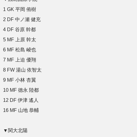
1 GK 平岡 侑樹
2 DF 中ノ瀬 健充
4 DF 谷原 幹都
5 MF 上原 幹太
6 MF 松島 崚也
7 MF 上迫 優翔
8 FW 湯山 依智太
9 MF 小林 杏翼
10 MF 德永 陸都
12 DF 伊津 遙人
16 MF 山地 恭輔
▼関大北陽