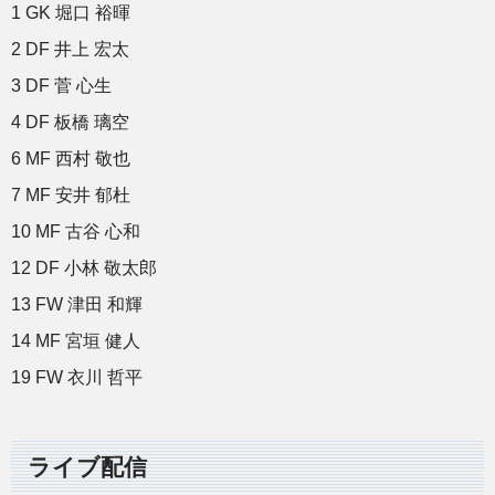
1 GK 堀口 裕暉
2 DF 井上 宏太
3 DF 菅 心生
4 DF 板橋 璃空
6 MF 西村 敬也
7 MF 安井 郁杜
10 MF 古谷 心和
12 DF 小林 敬太郎
13 FW 津田 和輝
14 MF 宮垣 健人
19 FW 衣川 哲平
ライブ配信