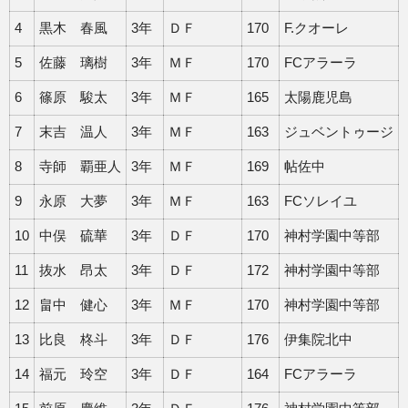
4
黒木 春風
3年
ＤＦ
170
F.クオーレ
5
佐藤 璃樹
3年
ＭＦ
170
FCアラーラ
6
篠原 駿太
3年
ＭＦ
165
太陽鹿児島
7
末吉 温人
3年
ＭＦ
163
ジュベントゥージ
8
寺師 覇亜人
3年
ＭＦ
169
帖佐中
9
永原 大夢
3年
ＭＦ
163
FCソレイユ
10
中俣 硫華
3年
ＤＦ
170
神村学園中等部
11
抜水 昂太
3年
ＤＦ
172
神村学園中等部
12
畠中 健心
3年
ＭＦ
170
神村学園中等部
13
比良 柊斗
3年
ＤＦ
176
伊集院北中
14
福元 玲空
3年
ＤＦ
164
FCアラーラ