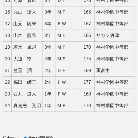
15
前原 慶維
3年
ＤＦ
176
神村学園中等部
16
丸山 遼人
3年
ＭＦ
165
神村学園中等部
17
山元 陸未
3年
ＦＷ
167
神村学園中等部
18
山本 龍希
3年
ＭＦ
166
サガン唐津
19
若水 風飛
3年
ＭＦ
170
神村学園中等部
20
大迫 塁
2年
ＭＦ
175
神村学園中等部
21
笠置 潤
2年
ＤＦ
169
重富中
22
福田 師王
2年
ＦＷ
177
神村学園中等部
23
西丸 道人
1年
ＦＷ
168
神村学園中等部
24
真喜志 孔明
1年
ＭＦ
170
神村学園中等部
チーム情報2020