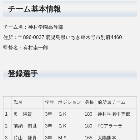
チーム基本情報
チーム名：神村学園高等部
住所：〒896-0037 鹿児島県いちき串木野市別府4460
監督名：有村圭一郎
登録選手
氏名
学年
ポジション
身長
前所属チーム
1
奥 滉貴
3年
ＧＫ
180
神村学園中等部
2
前納 侑世
3年
ＧＫ
180
FCアラーラ
3
片山 捷真
3年
ＭＦ
165
太陽熊本