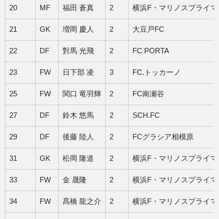
20
MF
福田 蒼真
2
横浜F・マリノスプライマ
21
GK
増岡 慶人
2
大豆戸FC
22
DF
對馬 光飛
2
FC PORTA
23
FW
日下部 凌
3
FC.トッカーノ
25
FW
関口 竜羽輝
2
FC南瀬谷
27
DF
鈴木 悠馬
2
SCH.FC
29
DF
後藤 陸人
2
FCグラシア相模原
31
GK
松岡 隆道
2
横浜F・マリノスプライマ
33
FW
金 晟隆
2
横浜F・マリノスプライマ
34
FW
髙橋 龍之介
2
横浜F・マリノスプライマ