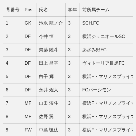
背番号
Pos.
氏名
学年
前所属チーム
1
GK
池永 龍ノ介
3
SCH.FC
2
DF
今井 恒
3
横浜ジュニオールSC
3
DF
齋藤 陸斗
3
あざみ野FC
4
DF
田上 昌平
3
ヴィトーリア目黒FC
5
DF
白子 輝
3
横浜F・マリノスプライマ
6
DF
永井 煌大
3
FCパーシモン
7
MF
山田 湊斗
3
横浜F・マリノスプライマ
8
MF
佐野 翼
3
横浜F・マリノスプライマ
9
FW
中島 颯汰
3
横浜F・マリノスプライマ