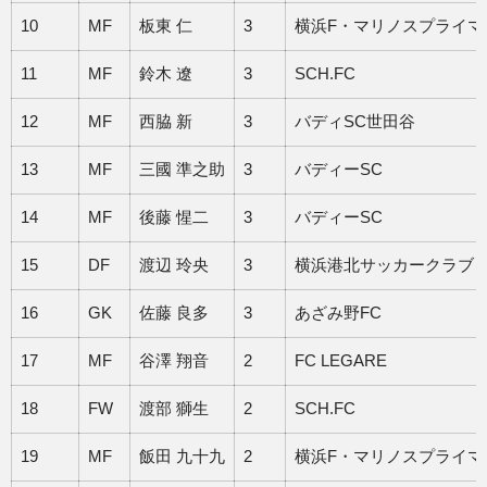
10
MF
板東 仁
3
横浜F・マリノスプライマ
11
MF
鈴木 遼
3
SCH.FC
12
MF
西脇 新
3
バディSC世田谷
13
MF
三國 準之助
3
バディーSC
14
MF
後藤 惺二
3
バディーSC
15
DF
渡辺 玲央
3
横浜港北サッカークラブ
16
GK
佐藤 良多
3
あざみ野FC
17
MF
谷澤 翔音
2
FC LEGARE
18
FW
渡部 獅生
2
SCH.FC
19
MF
飯田 九十九
2
横浜F・マリノスプライマ