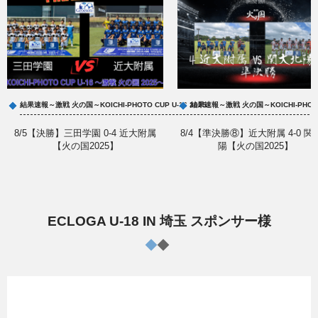
結果速報～激戦 火の国～KOICHI-PHOTO CUP U-16 2025
結果速報～激戦 火の国～KOICHI-PHOTO C
8/5【決勝】三田学園 0-4 近大附属
8/4【準決勝⑧】近大附属 4-0 関
【火の国2025】
陽【火の国2025】
ECLOGA U-18 IN 埼玉 スポンサー様