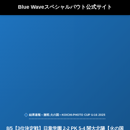
Blue Waveスペシャルバウト公式サイト
結果速報～激戦 火の国～KOICHI-PHOTO CUP U-16 2025
8/5【3位決定戦】日章学園 2-2 PK 5-4 関大北陽【火の国