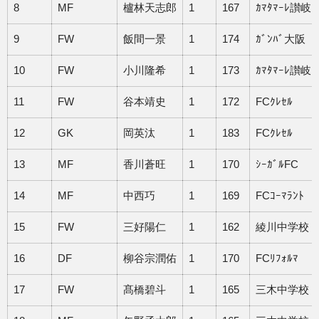
8
MF
櫨林天志郎
1
167
ｶﾏﾀﾏｰﾚ讃岐
9
FW
飯間一景
1
174
ｶﾞﾝﾊﾞ大阪
10
FW
小川隆希
1
173
ｶﾏﾀﾏｰﾚ讃岐
11
FW
谷本靖史
1
172
FCｸﾚｾﾙ
12
GK
岡英汰
1
183
FCｸﾚｾﾙ
13
MF
香川蒼旺
1
170
ｼｰｶﾞﾙFC
14
MF
中西巧
1
169
FCｺｰﾏﾗﾝﾄ
15
FW
三好陽仁
1
162
綾川中学校
16
DF
柳谷宗潤佑
1
170
FCﾘﾌｫﾙﾏ
17
FW
髙橋碧斗
1
165
三木中学校