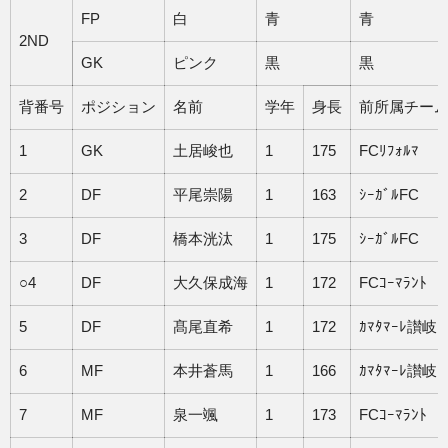
FP
白
青
青
2ND
GK
ピンク
黒
黒
背番号
ポジション
名前
学年
身長
前所属チー
1
GK
土居峻也
1
175
FCﾘﾌｫﾙﾏ
2
DF
平尾崇陽
1
163
ｼｰｶﾞﾙFC
3
DF
橋本洸汰
1
175
ｼｰｶﾞﾙFC
○4
DF
大久保成海
1
172
FCｺｰﾏﾗﾝﾄ
5
DF
髙尾直希
1
172
ｶﾏﾀﾏｰﾚ讃岐
6
MF
本井蒼馬
1
166
ｶﾏﾀﾏｰﾚ讃岐
7
MF
泉一颯
1
173
FCｺｰﾏﾗﾝﾄ