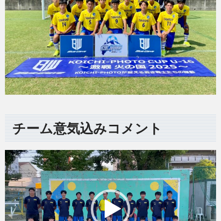
チーム意気込みコメント
動
画
プ
レ