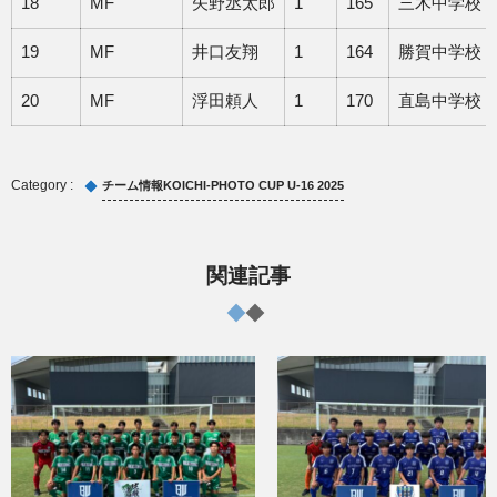
18
MF
矢野丞太郎
1
165
三木中学校
19
MF
井口友翔
1
164
勝賀中学校
20
MF
浮田頼人
1
170
直島中学校
チーム情報KOICHI-PHOTO CUP U-16 2025
関連記事