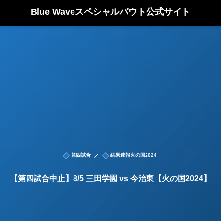
Blue Waveスペシャルバウト公式サイト
第四試合
結果速報火の国2024
【第四試合中止】8/5 三田学園 vs 今治東【火の国2024】