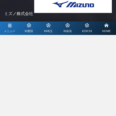
ミズノ株式会社
メディアパートナー
メニュー
IN豊田
IN埼玉
IN奈良
KOICHI
HOME
ライブ配信、写真撮影、大会特設サイト制作
©
2021 - 2026
Blue Waveスペシャルバウト公式サイト