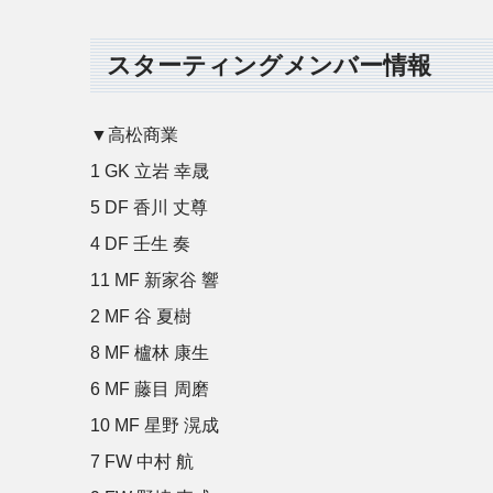
スターティングメンバー情報
▼高松商業
1 GK 立岩 幸晟
5 DF 香川 丈尊
4 DF 壬生 奏
11 MF 新家谷 響
2 MF 谷 夏樹
8 MF 櫨林 康生
6 MF 藤目 周磨
10 MF 星野 滉成
7 FW 中村 航