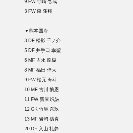
9 FW 野崎 壱成
3 FW 森 蓮翔
▼熊本国府
3 DF 松影 千ノ介
5 DF 井手口 幸聖
6 MF 吉永 龍樹
8 MF 福田 倖大
9 FW 松元 海斗
10 MF 古川 慎恩
11 FW 新屋 颯波
12 GK 竹馬 奈玖
13 MF 岩﨑 禱真
20 DF 入山 礼夢