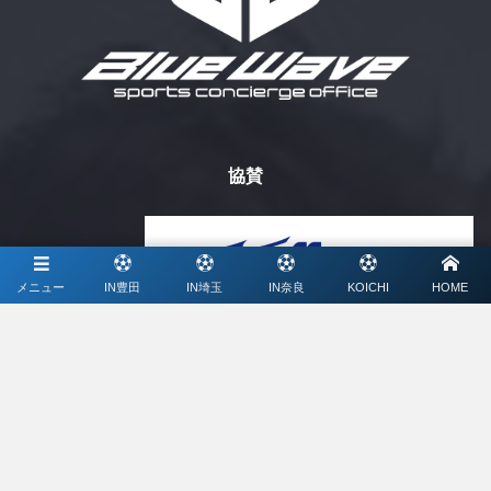
協賛
メニュー
IN豊田
IN埼玉
IN奈良
KOICHI
HOME
ミズノ株式会社
メディアパートナー
ライブ配信、写真撮影、大会特設サイト制作