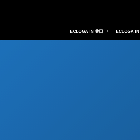
ECLOGA IN 豊田
ECLOGA I