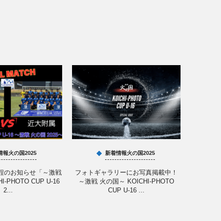
情報火の国2025
新着情報火の国2025
日程のお知らせ「～激戦
フォトギャラリーにお写真掲載中！
8/3の
-PHOTO CUP U-16
～激戦 火の国～ KOICHI-PHOTO
「～激戦 
2...
CUP U-16 ...