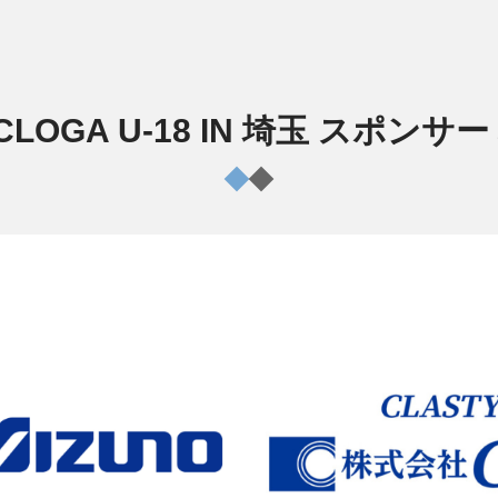
CLOGA U-18 IN 埼玉 スポンサー