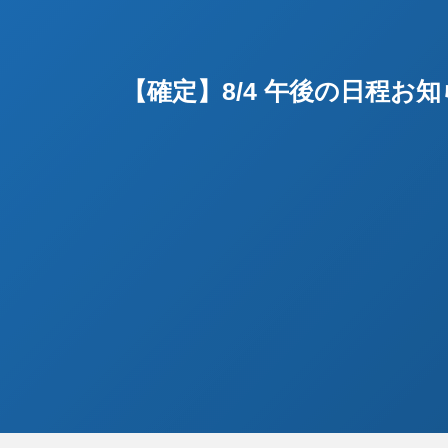
【確定】8/4 午後の日程お知らせ